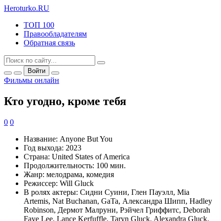
Heroturko
.RU
ТОП 100
Правообладателям
Обратная связь
Войти
Фильмы онлайн
Кто угодно, кроме тебя
0
0
Название:
Anyone But You
Год выхода:
2023
Страна:
United States of America
Продолжительность:
100 мин.
Жанр:
мелодрама, комедия
Режиссер:
Will Gluck
В ролях актеры:
Сидни Суини, Глен Пауэлл, Mia
Artemis, Nat Buchanan, GaTa, Александра Шипп, Hadley
Robinson, Дермот Малруни, Рэйчел Гриффитс, Deborah
Faye Lee, Lance Kerfuffle, Taryn Gluck, Alexandra Gluck,