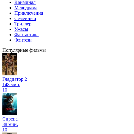
Криминал
Мелодрама
Приключения
Семейный
Триллер
Ужасы
Фантастика
Фэнтези
Популярные фильмы
Гладиатор 2
148 мин.
10
Сирена
88 мин.
10