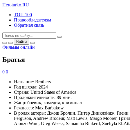
Heroturko
.RU
ТОП 100
Правообладателям
Обратная связь
Войти
Фильмы онлайн
Братья
0
0
Название:
Brothers
Год выхода:
2024
Страна:
United States of America
Продолжительность:
89 мин.
Жанр:
боевик, комедия, криминал
Режиссер:
Max Barbakow
В ролях актеры:
Джош Бролин, Питер Динклэйдж, Гленн Кло
Ferguson, Andrew Brodeur, Matt Lewis, Margo Moorer, Грэйлен
Alonzo Ward, Greg Weeks, Samantha Binkerd, Suehyla El-Attar