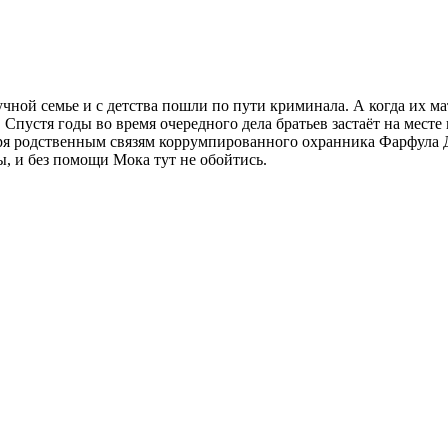
ной семье и с детства пошли по пути криминала. А когда их ма
 Спустя годы во время очередного дела братьев застаёт на месте
аря родственным связям коррумпированного охранника Фарфула Д
, и без помощи Мока тут не обойтись.