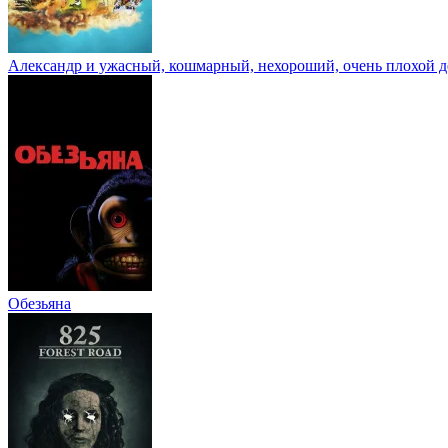
Александр и ужасный, кошмарный, нехороший, очень плохой д
Обезьяна